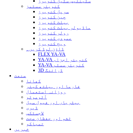
سٹینلیس سٹیل کنویرز
کنویئر سسٹمز
سرپل کنویرز
چین کنویرز
بیلٹ کنویرز
ماڈیولر بیلٹ کنویرز
رولر کنویرز
عمودی کنویرز
ویج کنویرز
ڈاؤن لوڈ کریں۔
FLEX YA-VA
YA-VA کنویئر اجزاء
YA-VA کنویئر سسٹم
3D ڈرائنگ
صنعت
کھانا
فارما اور ہیلتھ کیئر
روزانہ استعمال
آٹوموٹو
بیٹریاں اور فیول سیل
ڈیری
لاجسٹکس
ٹشو اور حفظان صحت
تمباکو
خبریں