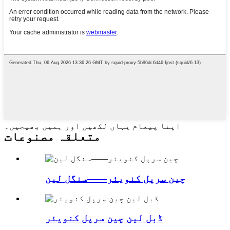
اپنا پیغام یہاں لکھیں اور ہمیں بھیجیں۔
متعلقہ مصنوعات
چین سرپل کنویئر——سنگل لین
ڈبل لین چین سرپل کنویئر