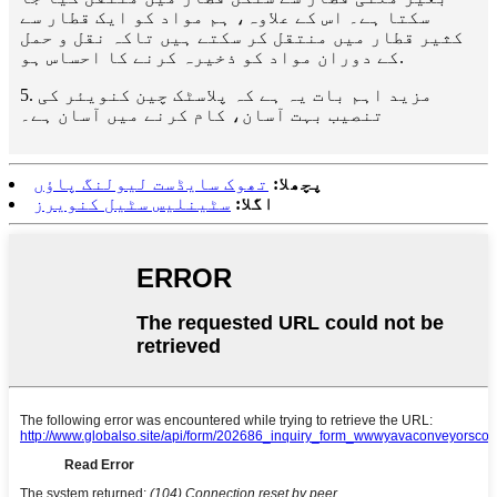
سکتا ہے۔ اس کے علاوہ، ہم مواد کو ایک قطار سے
کثیر قطار میں منتقل کر سکتے ہیں تاکہ نقل و حمل
کے دوران مواد کو ذخیرہ کرنے کا احساس ہو.
5. مزید اہم بات یہ ہے کہ پلاسٹک چین کنویئر کی
تنصیب بہت آسان، کام کرنے میں آسان ہے۔
پچھلا:
تھوک سایڈست لیولنگ پاؤں
اگلا:
سٹینلیس سٹیل کنویرز