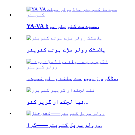
YA-VA سیدھے کنویئر موڈ...
پلاسٹک رولر مڑے ہوئے کنویئر
ڈگری زنجیر سے چلنے والی خمیدہ...
نیا لچکدار گرپر کنو...
رولر سرپل کنویئر——گرا...