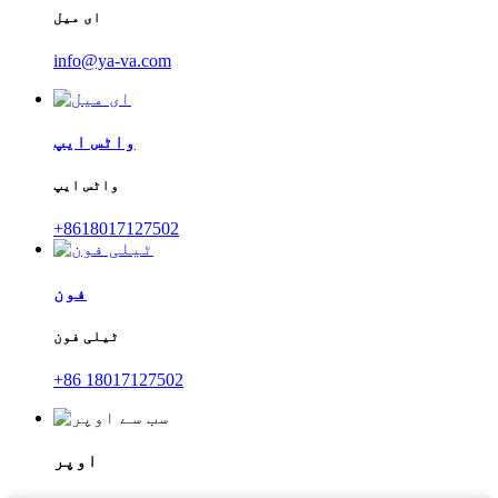
ای میل
info@ya-va.com
واٹس ایپ
واٹس ایپ
+8618017127502
فون
ٹیلی فون
+86 18017127502
اوپر