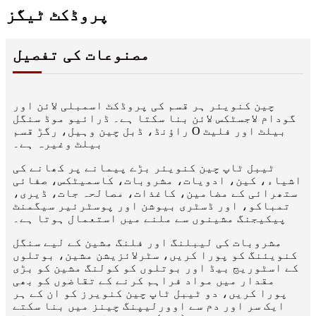
پروڈکٹ ٹیگز
مصنوعات کی تفصیل
چین کنویئر ہر قسم کی پروڈکٹ اسمبلی لائن اور
گودام لاجسٹکس لائن بنا سکتا ہے۔ ڈرائیو موڈ سنگل
راؤنڈ، ڈبل چین وہیل، رگڑ قسم O بیلٹ اور فلیٹ
بیلٹ وغیرہ ہے۔
ٹیبل ٹاپ چین کنویئر بڑے پیمانے پر کھانے کی
اشیاء، کین، ادویات، مشروبات، کاسمیٹکس، صفائی
ستھرائی کے مضامین، کاغذات، مصالحہ جات، ڈیری،
تمباکو، اور ڈسٹری بیوشن اور پوسٹرئیر سیگمنٹ
پیکیجنگ مشینوں سے ملنے میں استعمال ہوتا ہے۔
مشروبات کی لیبلنگ اور فلنگ مشین کے لیے سنگل
کنویئنگ کو پورا کریں، سٹرلائزیشن مشین، بوتلوں
کے اسٹوریج بیڈ اور بوتلوں کو کولنگ مشین کو بڑی
مقدار میں مواد فراہم کرنے کے تقاضوں کو بھی
پورا کریں، دو ٹیبل ٹاپ چین کنویرز کو ان کے ہر
ایک سر اور دم سے اوورلیپنگ چینز میں بنا سکتے