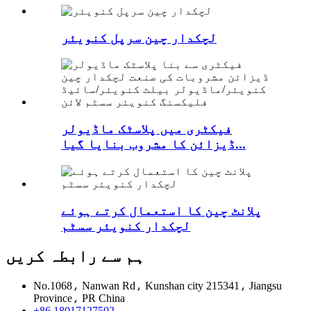
لچکدار چین سرپل کنویئر
فیکٹری میں پلاسٹک ماڈیولر
ڈیزائن کا مشروب بنایا گیا...
پلانٹ چین کا استعمال کرتے ہوئے
لچکدار کنویئر سسٹم
ہم سے رابطہ کریں
No.1068، Nanwan Rd، Kunshan city 215341، Jiangsu
Province، PR China
+86 18017127502