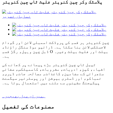
پلاسٹک وکر چین کنویئر فلیٹ ٹاپ چین کنویئر
چین کنویئر ہر قسم کی پروڈکٹ اسمبلی لائن اور گودام
لاجسٹکس لائن بنا سکتا ہے۔ ڈرائیو موڈ سنگل راؤنڈ،
ڈبل چین وہیل، رگڑ قسم O بیلٹ اور فلیٹ بیلٹ وغیرہ
ہے۔
ٹیبل ٹاپ چین کنویئر بڑے پیمانے پر کھانے کی
اشیاء، کین، ادویات، مشروبات، کاسمیٹکس، صفائی
ستھرائی کے مضامین، کاغذات، مصالحہ جات، ڈیری،
تمباکو، اور ڈسٹری بیوشن اور پوسٹرئیر سیگمنٹ
پیکیجنگ مشینوں سے ملنے میں استعمال ہوتا ہے۔
ہمیں ای میل بھیجیں۔
مصنوعات کی تفصیل