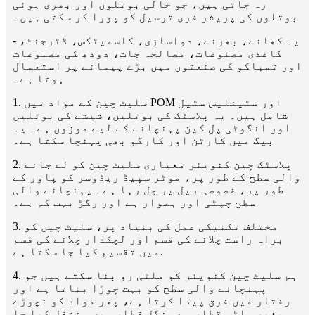
رہ جاتی ہیں، جو خالی بوتلوں اور بھری ہوئی
بوتلوں کی پریشر فری ترسیل کو پورا کر سکتی ہیں۔
- یہ کھانے، بھرنے، دواسازی، کاسمیٹکس، ڈٹرجنٹ،
کاغذی مصنوعات، مصالحہ جات، دودھ کی مصنوعات
اور تمباکو کی صنعتوں میں بڑے پیمانے پر استعمال
ہوتا ہے۔
1. سلیٹ چین کے مواد میں POM اور سٹینلیس سٹیل
شامل ہیں۔ یہ پلاسٹک کی بوتلیں، شیشے کی بوتلیں
اور انگوٹی پل کین پہنچانے کے لیے موزوں ہے۔ یہ
بیگ میں کارٹن اور کارگو بھی پہنچا سکتا ہے۔
2. پلاسٹک چین کنویئر معیاری سلیٹ چین کو لے جانے
والی سطح کے طور پر، موٹر سپیڈ ریڈوسر کو پاور کے
طور پر، خصوصی ریل پر چل رہا ہے۔ پہنچانے والی
سطح چپٹی اور ہموار ہے اور رگڑ بہت کم ہے۔
3. مختلف تکنیکی عمل کی بنیاد پر، سلیٹ چین کو
براہ راست چلانے کی قسم اور لچکدار چلانے کی قسم
میں تقسیم کیا جا سکتا ہے.
4. ہم سلیٹ چین کنویئر کو ملٹی رو بنا سکتے ہیں جو
پہنچانے والی سطح کو بہت چوڑا بناتا ہے اور
رفتار میں فرق پیدا کرتا ہے، پھر مواد کو نچوڑے
بغیر ملٹی قطار سے سنگل قطار میں منتقل کیا جا