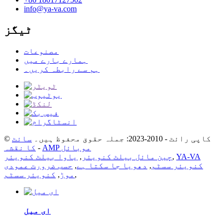
info@ya-va.com
ٹیگز
مصنوعات
ہمارے بارے میں
ہم سے رابطہ کریں۔
© کاپی رائٹ - 2010-2023: جملہ حقوق محفوظ ہیں۔
سائٹ
AMP موبائل
-
کا نقشہ
YA-VA
,
چین مائل بیلٹ کنویئر
,
یاوا بیلٹ کنویئر
کنویئر سسٹم
,
دھویا جا سکتا ہے
,
حسب ضرورت عمودی
,
موڑ
,
کنویئر سسٹم
ای میل