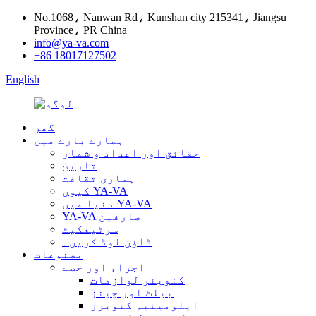
No.1068، Nanwan Rd، Kunshan city 215341، Jiangsu
Province، PR China
info@ya-va.com
+86 18017127502
English
گھر
ہمارے بارے میں
حقائق اور اعداد و شمار
تاریخ
ہماری ثقافت
کیوں YA-VA
دنیا میں YA-VA
YA-VA صارفین
سرٹیفکیٹ
ڈاؤن لوڈ کریں۔
مصنوعات
اجزاء اور حصے
کنویئر لوازمات
بیلٹ اور چینز
ایلومینیم کنویرز