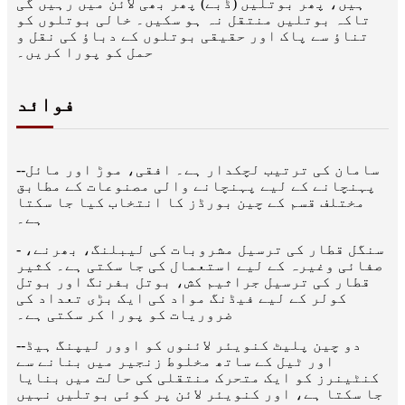
ہیں، پھر بوتلیں (ڈبے) پھر بھی لائن میں رہیں گی
تاکہ بوتلیں منتقل نہ ہو سکیں۔ خالی بوتلوں کو
تناؤ سے پاک اور حقیقی بوتلوں کے دباؤ کی نقل و
حمل کو پورا کریں۔
فوائد
--سامان کی ترتیب لچکدار ہے۔ افقی، موڑ اور مائل
پہنچانے کے لیے پہنچانے والی مصنوعات کے مطابق
مختلف قسم کے چین بورڈز کا انتخاب کیا جا سکتا
ہے۔
- سنگل قطار کی ترسیل مشروبات کی لیبلنگ، بھرنے،
صفائی وغیرہ کے لیے استعمال کی جا سکتی ہے۔ کثیر
قطار کی ترسیل جراثیم کش، بوتل بفرنگ اور بوتل
کولر کے لیے فیڈنگ مواد کی ایک بڑی تعداد کی
ضروریات کو پورا کر سکتی ہے۔
--دو چین پلیٹ کنویئر لائنوں کو اوور لیپنگ ہیڈ
اور ٹیل کے ساتھ مخلوط زنجیر میں بنانے سے
کنٹینرز کو ایک متحرک منتقلی کی حالت میں بنایا
جا سکتا ہے، اور کنویئر لائن پر کوئی بوتلیں نہیں