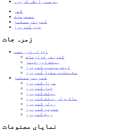
ہم سے رابطہ کریں۔
گھر
مصنوعات
کنویئر سسٹمز
چین کنویرز
زمرہ جات
اجزاء اور حصے
کنویئر لوازمات
بیلٹ اور چینز
ایلومینیم کنویرز
سٹینلیس سٹیل کنویرز
کنویئر سسٹمز
سرپل کنویرز
چین کنویرز
بیلٹ کنویرز
ماڈیولر بیلٹ کنویرز
رولر کنویرز
عمودی کنویرز
ویج کنویرز
نمایاں مصنوعات